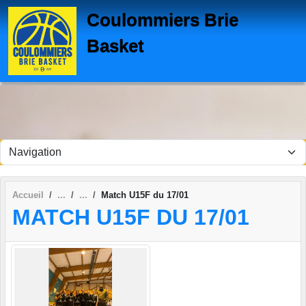
Panneau de gestion des cookies
Coulommiers Brie
Basket
Accueil
Match U15F du 17/01
MATCH U15F DU 17/01