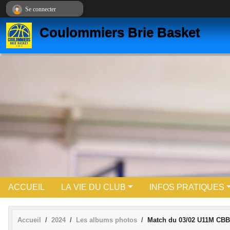
Panneau de gestion des cookies
Se connecter
Coulommiers Brie Basket
ACCUEIL
LA VIE DU CLUB
INFOS PRATIQUES
Accueil
2024
Les albums photos
Match du 03/02 U11M CBB