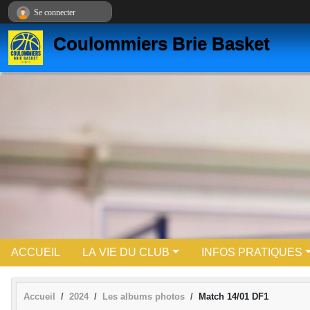
Panneau de gestion des cookies
Se connecter
Coulommiers Brie Basket
ACCUEIL
LA VIE DU CLUB
INFOS PRATIQUES
Accueil
2024
Les albums photos
Match 14/01 DF1