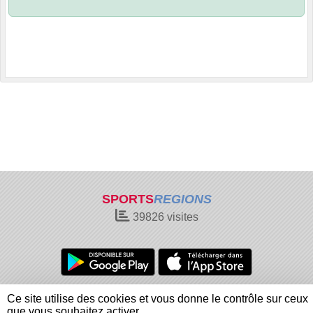
SPORTS
REGIONS
39826
visites
Charte cookies
Gestion des cookies
Ce site utilise des cookies et vous donne le contrôle sur ceux
Informations légales
Signaler un contenu inapproprié
que vous souhaitez activer