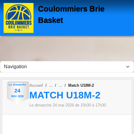
Panneau de gestion des cookies
Coulommiers Brie
Basket
Le
dimanche
Accueil
Match U18M-2
24
MATCH U18M-2
MAI
2026
Le
dimanche
24
mai
2026
de 15h30 à 17h30