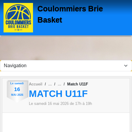
Panneau de gestion des cookies
Coulommiers Brie
Basket
Le
samedi
Accueil
Match U11F
16
MATCH U11F
MAI
2026
Le
samedi
16
mai
2026
de 17h à 19h