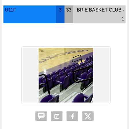
U11F
3
33
BRIE BASKET CLUB -
1