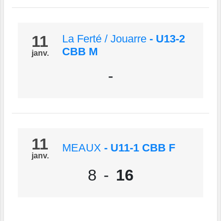
11
La Ferté / Jouarre
- U13-2
CBB M
janv.
-
11
MEAUX
- U11-1 CBB F
janv.
8
-
16