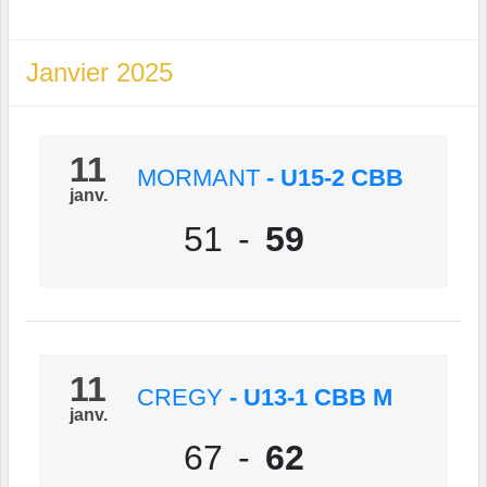
Janvier 2025
11
MORMANT
- U15-2 CBB
janv.
51
-
59
11
CREGY
- U13-1 CBB M
janv.
67
-
62